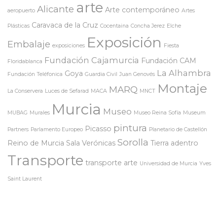
arte
Alicante
Arte contemporáneo
aeropuerto
Artes
Caravaca de la Cruz
Plásticas
Cocentaina
Concha Jerez
Elche
Exposición
Embalaje
exposiciones
Fiesta
Fundación Cajamurcia
Fundación CAM
Floridablanca
La Alhambra
Goya
Fundación Teléfonica
Guardia Civil
Juan Genovés
Montaje
MARQ
La Conservera
Luces de Sefarad
MACA
MNCT
Murcia
Museo
MUBAG
Murales
Museo Reina Sofía
Museum
pintura
Picasso
Partners
Parlamento Europeo
Planetario de Castellón
Sorolla
Reino de Murcia
Sala Verónicas
Tierra adentro
Transporte
transporte arte
Universidad de Murcia
Yves
Saint Laurent