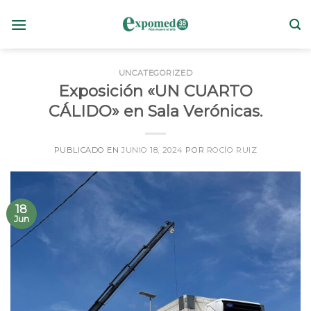
Skip
to
content
UNCATEGORIZED
Exposición «UN CUARTO
CÁLIDO» en Sala Verónicas.
PUBLICADO EN
JUNIO 18, 2024
POR
ROCÍO RUIZ
18
Jun