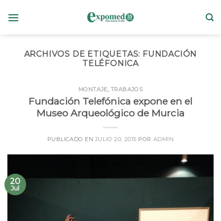
Skip
to
content
ARCHIVOS DE ETIQUETAS:
FUNDACIÓN
TELÉFONICA
MONTAJE
,
TRABAJOS
Fundación Telefónica expone en el
Museo Arqueológico de Murcia
PUBLICADO EN
JULIO 20, 2015
POR
ADMIN
20
Jul