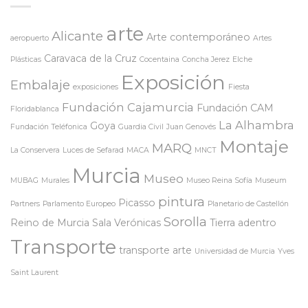
arte
Alicante
Arte contemporáneo
aeropuerto
Artes
Caravaca de la Cruz
Plásticas
Cocentaina
Concha Jerez
Elche
Exposición
Embalaje
exposiciones
Fiesta
Fundación Cajamurcia
Fundación CAM
Floridablanca
La Alhambra
Goya
Fundación Teléfonica
Guardia Civil
Juan Genovés
Montaje
MARQ
La Conservera
Luces de Sefarad
MACA
MNCT
Murcia
Museo
MUBAG
Murales
Museo Reina Sofía
Museum
pintura
Picasso
Partners
Parlamento Europeo
Planetario de Castellón
Sorolla
Reino de Murcia
Sala Verónicas
Tierra adentro
Transporte
transporte arte
Universidad de Murcia
Yves
Saint Laurent