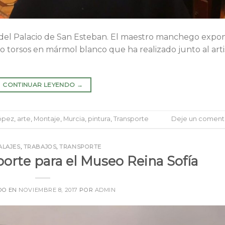
s» del Palacio de San Esteban. El maestro manchego expo
o torsos en mármol blanco que ha realizado junto al arti
CONTINUAR LEYENDO
→
ópez
,
arte
,
Montaje
,
Murcia
,
pintura
,
Transporte
Deje un coment
ALAJES
,
TRABAJOS
,
TRANSPORTE
orte para el Museo Reina Sofía
DO EN
NOVIEMBRE 8, 2017
POR
ADMIN