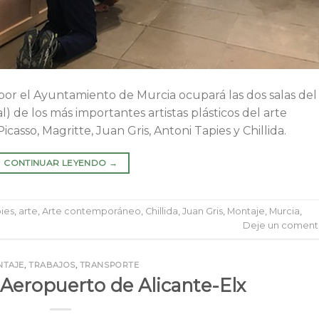
or el Ayuntamiento de Murcia ocupará las dos salas del
al) de los más importantes artistas plásticos del arte
asso, Magritte, Juan Gris, Antoni Tapies y Chillida.
CONTINUAR LEYENDO
→
ies
,
arte
,
Arte contemporáneo
,
Chillida
,
Juan Gris
,
Montaje
,
Murcia
,
Deje un coment
NTAJE
,
TRABAJOS
,
TRANSPORTE
 Aeropuerto de Alicante-Elx