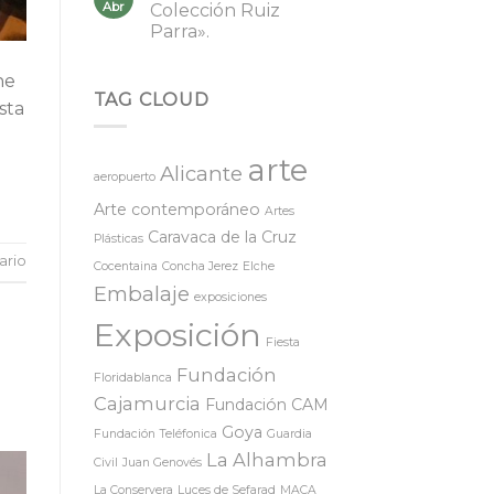
Abr
Colección Ruiz
Parra».
ne
TAG CLOUD
sta
arte
Alicante
aeropuerto
Arte contemporáneo
Artes
Caravaca de la Cruz
Plásticas
ario
Cocentaina
Concha Jerez
Elche
Embalaje
exposiciones
Exposición
Fiesta
Fundación
Floridablanca
Cajamurcia
Fundación CAM
Goya
Fundación Teléfonica
Guardia
La Alhambra
Civil
Juan Genovés
La Conservera
Luces de Sefarad
MACA