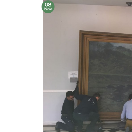
08
Nov