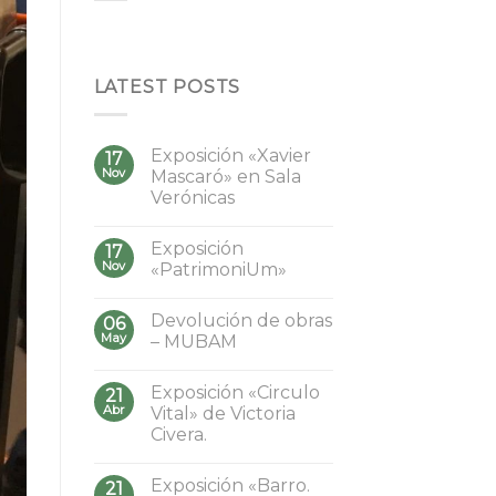
LATEST POSTS
Exposición «Xavier
17
Nov
Mascaró» en Sala
Verónicas
Exposición
17
Nov
«PatrimoniUm»
Devolución de obras
06
May
– MUBAM
Exposición «Circulo
21
Abr
Vital» de Victoria
Civera.
Exposición «Barro.
21