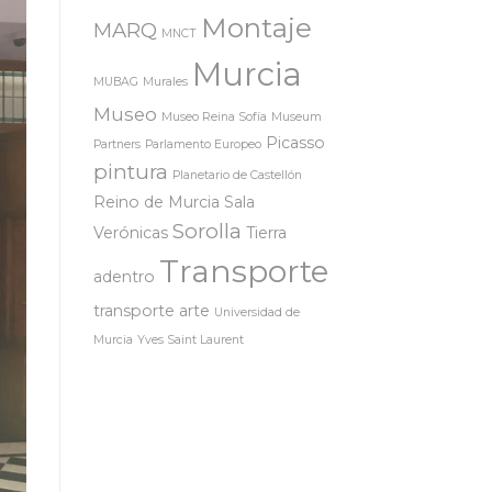
Montaje
MARQ
MNCT
Murcia
MUBAG
Murales
Museo
Museo Reina Sofía
Museum
Picasso
Partners
Parlamento Europeo
pintura
Planetario de Castellón
Reino de Murcia
Sala
Sorolla
Verónicas
Tierra
Transporte
adentro
transporte arte
Universidad de
Murcia
Yves Saint Laurent