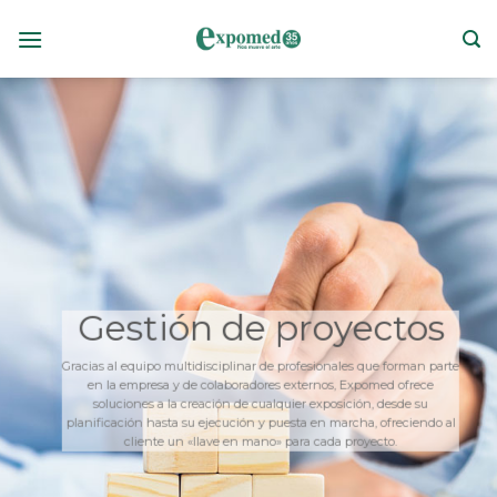
Skip
to
content
Gestión de proyectos
Gracias al equipo multidisciplinar de profesionales que forman parte
en la empresa y de colaboradores externos, Expomed ofrece
soluciones a la creación de cualquier exposición, desde su
planificación hasta su ejecución y puesta en marcha, ofreciendo al
cliente un «llave en mano» para cada proyecto.