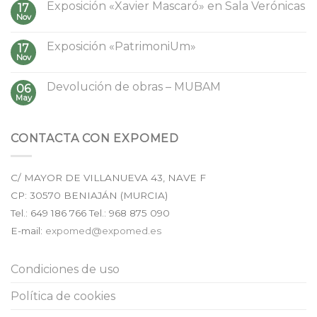
Exposición «Xavier Mascaró» en Sala Verónicas
17
Nov
Exposición «PatrimoniUm»
17
Nov
Devolución de obras – MUBAM
06
May
CONTACTA CON EXPOMED
C/ MAYOR DE VILLANUEVA 43, NAVE F
CP:
30570
BENIAJÁN (
MURCIA
)
Tel.:
649 186 766
Tel.: 968 875 090
E-mail:
expomed@expomed.es
Condiciones de uso
Política de cookies