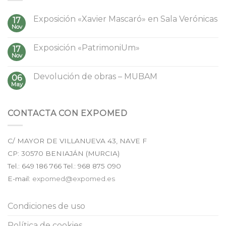
Exposición «Xavier Mascaró» en Sala Verónicas
17
Nov
Exposición «PatrimoniUm»
17
Nov
Devolución de obras – MUBAM
06
May
CONTACTA CON EXPOMED
C/ MAYOR DE VILLANUEVA 43, NAVE F
CP:
30570
BENIAJÁN (
MURCIA
)
Tel.:
649 186 766
Tel.: 968 875 090
E-mail:
expomed@expomed.es
Condiciones de uso
Política de cookies