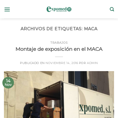
Skip
to
content
ARCHIVOS DE ETIQUETAS:
MACA
TRABAJOS
Montaje de exposición en el MACA
PUBLICADO EN
NOVIEMBRE 14, 2016
POR
ADMIN
14
Nov