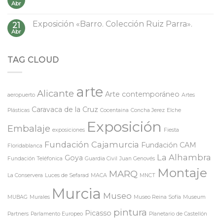
Abr
Exposición «Barro. Colección Ruiz Parra».
21
Abr
TAG CLOUD
arte
Alicante
Arte contemporáneo
aeropuerto
Artes
Caravaca de la Cruz
Plásticas
Cocentaina
Concha Jerez
Elche
Exposición
Embalaje
exposiciones
Fiesta
Fundación Cajamurcia
Fundación CAM
Floridablanca
La Alhambra
Goya
Fundación Teléfonica
Guardia Civil
Juan Genovés
Montaje
MARQ
La Conservera
Luces de Sefarad
MACA
MNCT
Murcia
Museo
MUBAG
Murales
Museo Reina Sofía
Museum
pintura
Picasso
Partners
Parlamento Europeo
Planetario de Castellón