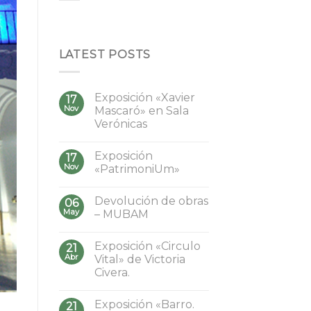
LATEST POSTS
Exposición «Xavier
17
Nov
Mascaró» en Sala
Verónicas
Exposición
17
Nov
«PatrimoniUm»
Devolución de obras
06
May
– MUBAM
Exposición «Circulo
21
Abr
Vital» de Victoria
Civera.
Exposición «Barro.
21