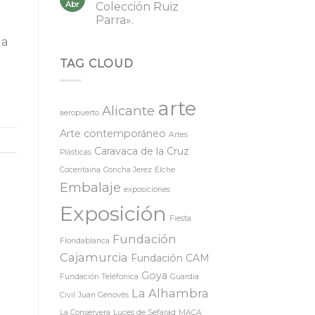
Abr
Colección Ruiz
Parra».
la
TAG CLOUD
arte
Alicante
aeropuerto
Arte contemporáneo
Artes
Caravaca de la Cruz
Plásticas
Cocentaina
Concha Jerez
Elche
Embalaje
exposiciones
Exposición
Fiesta
Fundación
Floridablanca
Cajamurcia
Fundación CAM
Goya
Fundación Teléfonica
Guardia
La Alhambra
Civil
Juan Genovés
La Conservera
Luces de Sefarad
MACA