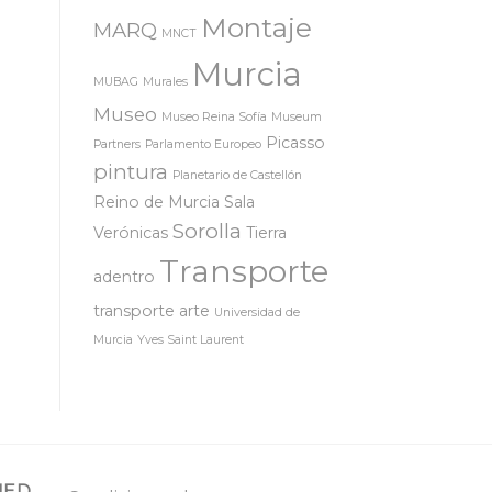
Montaje
MARQ
MNCT
Murcia
MUBAG
Murales
Museo
Museo Reina Sofía
Museum
Picasso
Partners
Parlamento Europeo
pintura
Planetario de Castellón
Reino de Murcia
Sala
Sorolla
Verónicas
Tierra
Transporte
adentro
transporte arte
Universidad de
Murcia
Yves Saint Laurent
MED