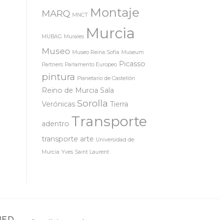
Montaje
MARQ
MNCT
Murcia
MUBAG
Murales
Museo
Museo Reina Sofía
Museum
Picasso
Partners
Parlamento Europeo
pintura
Planetario de Castellón
Reino de Murcia
Sala
Sorolla
Verónicas
Tierra
Transporte
adentro
transporte arte
Universidad de
Murcia
Yves Saint Laurent
MED