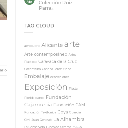
Abr
Colección Ruiz
Parra».
TAG CLOUD
arte
Alicante
aeropuerto
Arte contemporáneo
Artes
Caravaca de la Cruz
Plásticas
Cocentaina
Concha Jerez
Elche
ario
Embalaje
exposiciones
Exposición
Fiesta
Fundación
Floridablanca
Cajamurcia
Fundación CAM
Goya
Fundación Teléfonica
Guardia
La Alhambra
Civil
Juan Genovés
La Conservera
Luces de Sefarad
MACA