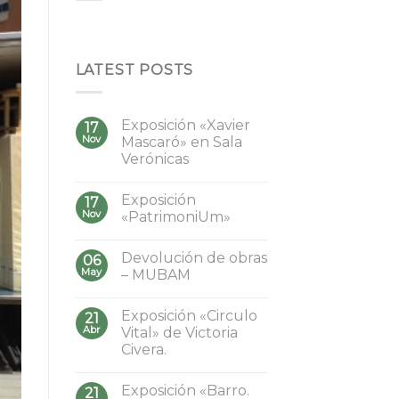
LATEST POSTS
Exposición «Xavier
17
Nov
Mascaró» en Sala
Verónicas
Exposición
17
Nov
«PatrimoniUm»
Devolución de obras
06
May
– MUBAM
Exposición «Circulo
21
Abr
Vital» de Victoria
Civera.
Exposición «Barro.
21