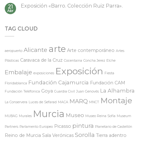
Exposición «Barro. Colección Ruiz Parra».
21
Abr
TAG CLOUD
arte
Alicante
Arte contemporáneo
aeropuerto
Artes
Caravaca de la Cruz
Plásticas
Cocentaina
Concha Jerez
Elche
Exposición
Embalaje
exposiciones
Fiesta
Fundación Cajamurcia
Fundación CAM
Floridablanca
La Alhambra
Goya
Fundación Teléfonica
Guardia Civil
Juan Genovés
Montaje
MARQ
La Conservera
Luces de Sefarad
MACA
MNCT
Murcia
Museo
MUBAG
Murales
Museo Reina Sofía
Museum
pintura
Picasso
Partners
Parlamento Europeo
Planetario de Castellón
Sorolla
Reino de Murcia
Sala Verónicas
Tierra adentro