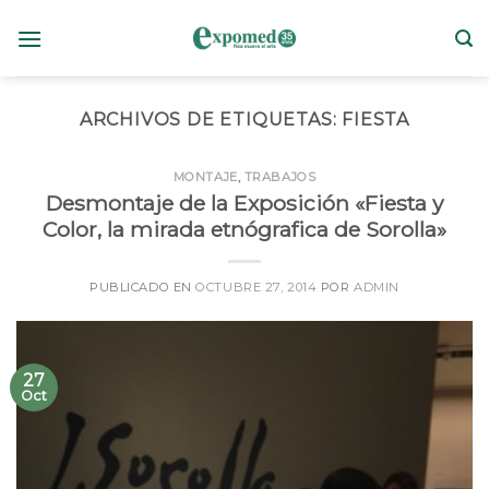
Skip
to
content
ARCHIVOS DE ETIQUETAS:
FIESTA
MONTAJE
,
TRABAJOS
Desmontaje de la Exposición «Fiesta y
Color, la mirada etnógrafica de Sorolla»
PUBLICADO EN
OCTUBRE 27, 2014
POR
ADMIN
27
Oct