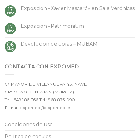
Exposición «Xavier Mascaró» en Sala Verónicas
17
Nov
Exposición «PatrimoniUm»
17
Nov
Devolución de obras – MUBAM
06
May
CONTACTA CON EXPOMED
C/ MAYOR DE VILLANUEVA 43, NAVE F
CP:
30570
BENIAJÁN (
MURCIA
)
Tel.:
649 186 766
Tel.: 968 875 090
E-mail:
expomed@expomed.es
Condiciones de uso
Política de cookies