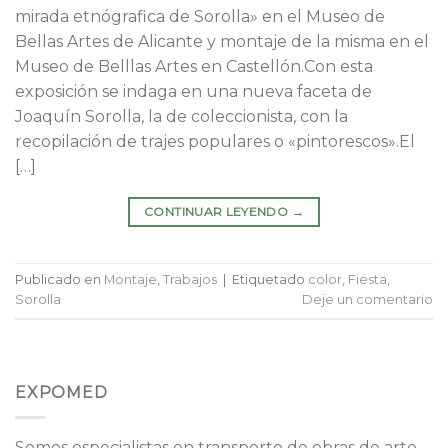
mirada etnógrafica de Sorolla» en el Museo de
Bellas Artes de Alicante y montaje de la misma en el
Museo de Belllas Artes en Castellón.Con esta
exposición se indaga en una nueva faceta de
Joaquín Sorolla, la de coleccionista, con la
recopilación de trajes populares o «pintorescos».El
[…]
CONTINUAR LEYENDO
→
Publicado en
Montaje
,
Trabajos
|
Etiquetado
color
,
Fiesta
,
Sorolla
Deje un comentario
EXPOMED
Somos especialistas en transporte de obras de arte