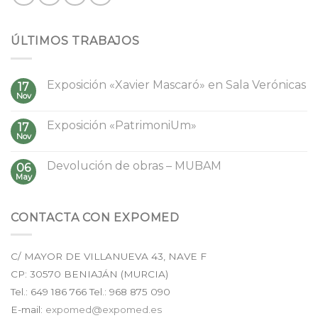
ÚLTIMOS TRABAJOS
Exposición «Xavier Mascaró» en Sala Verónicas
17
Nov
Exposición «PatrimoniUm»
17
Nov
Devolución de obras – MUBAM
06
May
CONTACTA CON EXPOMED
C/ MAYOR DE VILLANUEVA 43, NAVE F
CP:
30570
BENIAJÁN (
MURCIA
)
Tel.:
649 186 766
Tel.: 968 875 090
E-mail:
expomed@expomed.es