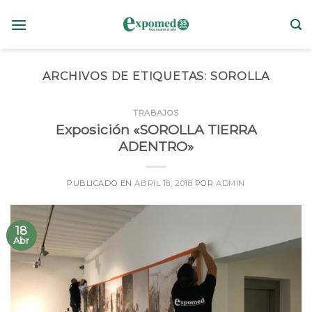
Skip
to
content
ARCHIVOS DE ETIQUETAS:
SOROLLA
TRABAJOS
Exposición «SOROLLA TIERRA
ADENTRO»
PUBLICADO EN
ABRIL 18, 2018
POR
ADMIN
18
Abr