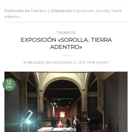
Publicado en
Trabajos
|
Etiquetado
Exposición
,
Sorolla
,
Tierra
adentro
TRABAJOS
EXPOSICIÓN «SOROLLA. TIERRA
ADENTRO»
PUBLICADO EN
DICIEMBRE 12, 2017
POR
ADMIN
12
Dic