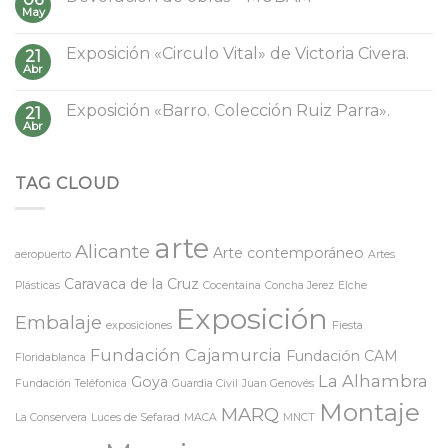
May
Exposición «Circulo Vital» de Victoria Civera.
21
Abr
Exposición «Barro. Colección Ruiz Parra».
21
Abr
TAG CLOUD
arte
Alicante
Arte contemporáneo
aeropuerto
Artes
Caravaca de la Cruz
Plásticas
Cocentaina
Concha Jerez
Elche
Exposición
Embalaje
exposiciones
Fiesta
Fundación Cajamurcia
Fundación CAM
Floridablanca
La Alhambra
Goya
Fundación Teléfonica
Guardia Civil
Juan Genovés
Montaje
MARQ
La Conservera
Luces de Sefarad
MACA
MNCT