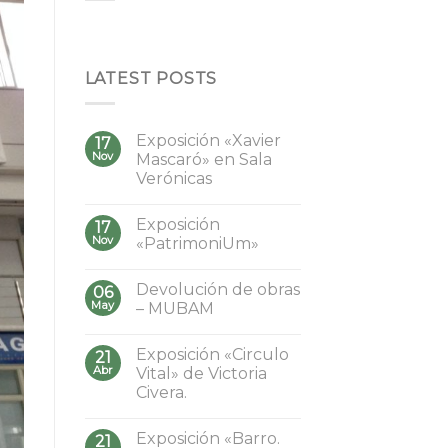
LATEST POSTS
Exposición «Xavier
17
Nov
Mascaró» en Sala
Verónicas
Exposición
17
Nov
«PatrimoniUm»
Devolución de obras
06
May
– MUBAM
Exposición «Circulo
21
Abr
Vital» de Victoria
Civera.
Exposición «Barro.
21