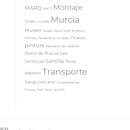
Montaje
MARQ
MNCT
Murcia
MUBAG
Murales
Museo
Museo Reina Sofía
Museum
Picasso
Partners
Parlamento Europeo
pintura
Planetario de Castellón
Reino de Murcia
Sala
Sorolla
Verónicas
Tierra
Transporte
adentro
transporte arte
Universidad de
Murcia
Yves Saint Laurent
MED