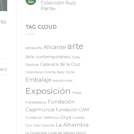
Abr
Colección Ruiz
Parra».
rto
TAG CLOUD
arte
Alicante
aeropuerto
Arte contemporáneo
Artes
Caravaca de la Cruz
Plásticas
ario
Cocentaina
Concha Jerez
Elche
Embalaje
exposiciones
Exposición
Fiesta
Fundación
Floridablanca
Cajamurcia
Fundación CAM
Goya
Fundación Teléfonica
Guardia
La Alhambra
Civil
Juan Genovés
La Conservera
Luces de Sefarad
MACA