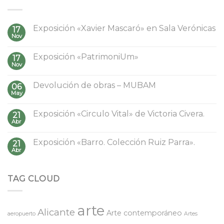
Exposición «Xavier Mascaró» en Sala Verónicas
17
Nov
Exposición «PatrimoniUm»
17
Nov
Devolución de obras – MUBAM
06
May
Exposición «Circulo Vital» de Victoria Civera.
21
Abr
Exposición «Barro. Colección Ruiz Parra».
21
Abr
TAG CLOUD
arte
Alicante
Arte contemporáneo
aeropuerto
Artes