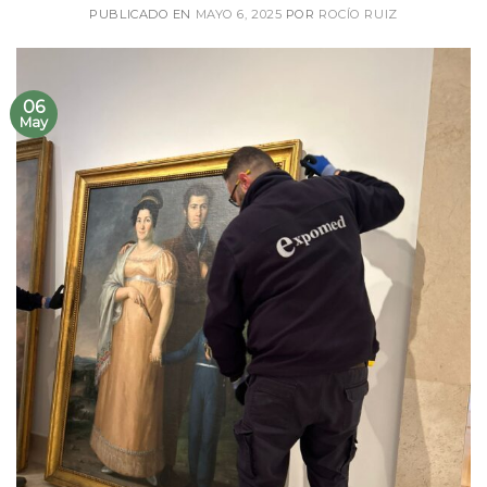
PUBLICADO EN
MAYO 6, 2025
POR
ROCÍO RUIZ
06
May