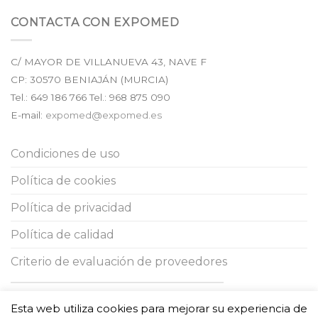
CONTACTA CON EXPOMED
C/ MAYOR DE VILLANUEVA 43, NAVE F
CP:
30570
BENIAJÁN (
MURCIA
)
Tel.:
649 186 766
Tel.: 968 875 090
E-mail:
expomed@expomed.es
Condiciones de uso
Política de cookies
Política de privacidad
Política de calidad
Criterio de evaluación de proveedores
ESTA EMPRESA HA RECIBIDO UNA SUBVENCIÓN DE LA
COMUNIDAD
Esta web utiliza cookies para mejorar su experiencia de
AUTÓNOMA DE LA REGIÓN DE MURCIA
MEDIANTE LA FINANCIACIÓN