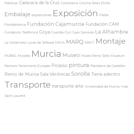
Caravaca de la Cruz
Plásticas
Cocentaina
Concha Jerez
Elche
Exposición
Embalaje
exposiciones
Fiesta
Fundación Cajamurcia
Fundación CAM
Floridablanca
La Alhambra
Goya
Fundación Teléfonica
Guardia Civil
Juan Genovés
Montaje
MARQ
La Conservera
Luces de Sefarad
MACA
MNCT
Murcia
Museo
MUBAG
Murales
Museo Reina Sofía
Museum
pintura
Picasso
Partners
Parlamento Europeo
Planetario de Castellón
Sorolla
Reino de Murcia
Sala Verónicas
Tierra adentro
Transporte
transporte arte
Universidad de Murcia
Yves
Saint Laurent