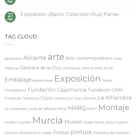
Abr
Exposición «Barro. Colección Ruiz Parra».
21
Abr
TAG CLOUD
arte
Alicante
Arte contemporáneo
aeropuerto
Artes
Caravaca de la Cruz
Plásticas
Cocentaina
Concha Jerez
Elche
Exposición
Embalaje
exposiciones
Fiesta
Fundación Cajamurcia
Fundación CAM
Floridablanca
La Alhambra
Goya
Fundación Teléfonica
Guardia Civil
Juan Genovés
Montaje
MARQ
La Conservera
Luces de Sefarad
MACA
MNCT
Murcia
Museo
MUBAG
Murales
Museo Reina Sofía
Museum
pintura
Picasso
Partners
Parlamento Europeo
Planetario de Castellón