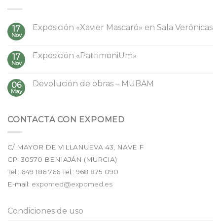
Exposición «Xavier Mascaró» en Sala Verónicas
17
Nov
Exposición «PatrimoniUm»
17
Nov
Devolución de obras – MUBAM
06
May
CONTACTA CON EXPOMED
C/ MAYOR DE VILLANUEVA 43, NAVE F
CP:
30570
BENIAJÁN (
MURCIA
)
Tel.:
649 186 766
Tel.: 968 875 090
E-mail:
expomed@expomed.es
Condiciones de uso