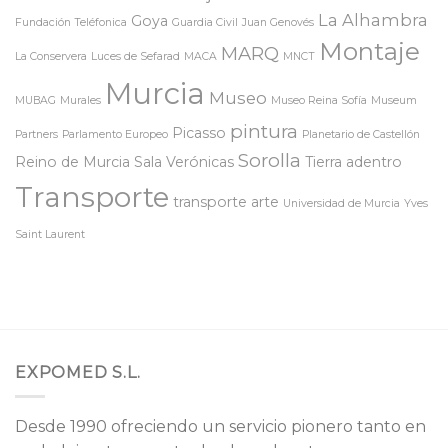
La Alhambra
Goya
Fundación Teléfonica
Guardia Civil
Juan Genovés
Montaje
MARQ
La Conservera
Luces de Sefarad
MACA
MNCT
Murcia
Museo
MUBAG
Murales
Museo Reina Sofía
Museum
pintura
Picasso
Partners
Parlamento Europeo
Planetario de Castellón
Sorolla
Reino de Murcia
Sala Verónicas
Tierra adentro
Transporte
transporte arte
Universidad de Murcia
Yves
Saint Laurent
EXPOMED S.L.
Desde 1990 ofreciendo un servicio pionero tanto en