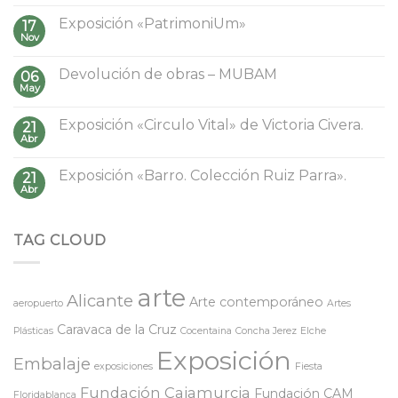
Exposición «PatrimoniUm»
17
Nov
Devolución de obras – MUBAM
06
May
Exposición «Circulo Vital» de Victoria Civera.
21
Abr
Exposición «Barro. Colección Ruiz Parra».
21
Abr
TAG CLOUD
arte
Alicante
Arte contemporáneo
aeropuerto
Artes
Caravaca de la Cruz
Plásticas
Cocentaina
Concha Jerez
Elche
Exposición
Embalaje
exposiciones
Fiesta
Fundación Cajamurcia
Fundación CAM
Floridablanca