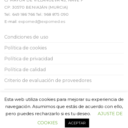
C/ MAYOR DE VILLANUEVA 43, NAVE F
CP:
30570
BENIAJÁN (
MURCIA
)
Tel.:
649 186 766
Tel.: 968 875 090
E-mail:
expomed@expomed.es
Condiciones de uso
Política de cookies
Política de privacidad
Política de calidad
Criterio de evaluación de proveedores
ESTA EMPRESA HA RECIBIDO UNA SUBVENCIÓN DE LA
COMUNIDAD
Esta web utiliza cookies para mejorar su experiencia de
AUTÓNOMA DE LA REGIÓN DE MURCIA
MEDIANTE LA FINANCIACIÓN
DEL
GOBIERNO DE ESPAÑA
, PARA EL APOYO A LA SOLVENCIA
navegación. Asumimos que estás de acuerdo con ello,
EMPRESARIAL EN RESPUESTA A LA PANDEMIA DE LA COVID-19
pero puedes recharzarlo si es tu deseo.
AJUSTE DE
COOKIES
ACEPTAR
Copyright 2026 ©
EXPOMED S.L.