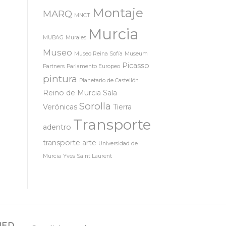
Montaje
MARQ
MNCT
Murcia
MUBAG
Murales
Museo
Museo Reina Sofía
Museum
Picasso
Partners
Parlamento Europeo
pintura
Planetario de Castellón
Reino de Murcia
Sala
Sorolla
Verónicas
Tierra
Transporte
adentro
transporte arte
Universidad de
Murcia
Yves Saint Laurent
MED