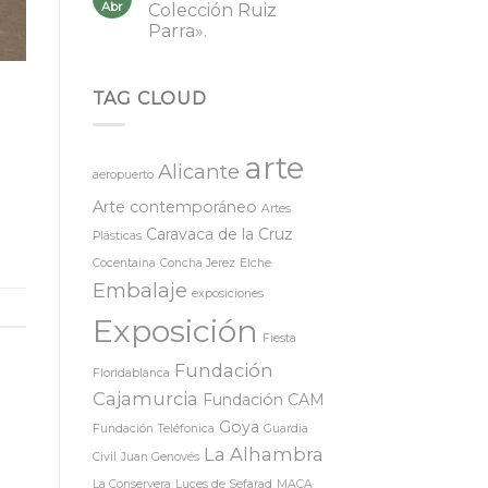
Abr
Colección Ruiz
Parra».
TAG CLOUD
arte
Alicante
aeropuerto
Arte contemporáneo
Artes
Caravaca de la Cruz
Plásticas
Cocentaina
Concha Jerez
Elche
Embalaje
exposiciones
Exposición
Fiesta
Fundación
Floridablanca
Cajamurcia
Fundación CAM
Goya
Fundación Teléfonica
Guardia
La Alhambra
Civil
Juan Genovés
La Conservera
Luces de Sefarad
MACA