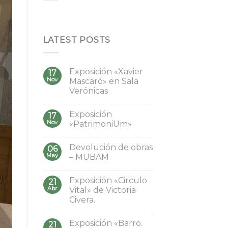
LATEST POSTS
Exposición «Xavier
17
Nov
Mascaró» en Sala
Verónicas
Exposición
17
Nov
«PatrimoniUm»
Devolución de obras
06
May
– MUBAM
Exposición «Circulo
21
Abr
Vital» de Victoria
Civera.
Exposición «Barro.
21