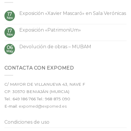
Exposición «Xavier Mascaró» en Sala Verónicas
17
Nov
Exposición «PatrimoniUm»
17
Nov
Devolución de obras – MUBAM
06
May
CONTACTA CON EXPOMED
C/ MAYOR DE VILLANUEVA 43, NAVE F
CP:
30570
BENIAJÁN (
MURCIA
)
Tel.:
649 186 766
Tel.: 968 875 090
E-mail:
expomed@expomed.es
Condiciones de uso