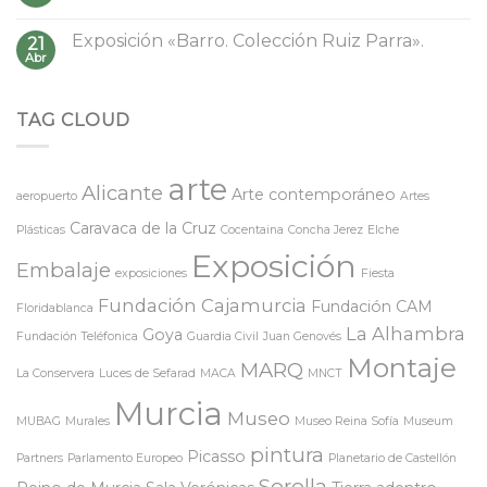
Exposición «Barro. Colección Ruiz Parra».
21
Abr
TAG CLOUD
arte
Alicante
Arte contemporáneo
aeropuerto
Artes
Caravaca de la Cruz
Plásticas
Cocentaina
Concha Jerez
Elche
Exposición
Embalaje
exposiciones
Fiesta
Fundación Cajamurcia
Fundación CAM
Floridablanca
La Alhambra
Goya
Fundación Teléfonica
Guardia Civil
Juan Genovés
Montaje
MARQ
La Conservera
Luces de Sefarad
MACA
MNCT
Murcia
Museo
MUBAG
Murales
Museo Reina Sofía
Museum
pintura
Picasso
Partners
Parlamento Europeo
Planetario de Castellón
Sorolla