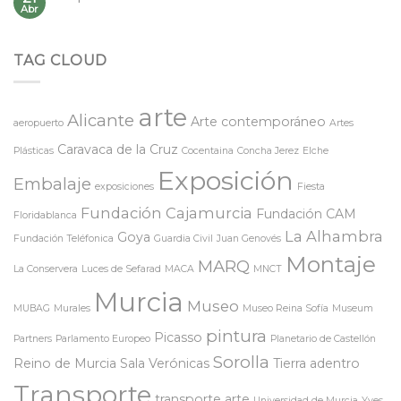
Abr
TAG CLOUD
arte
Alicante
Arte contemporáneo
aeropuerto
Artes
Caravaca de la Cruz
Plásticas
Cocentaina
Concha Jerez
Elche
Exposición
Embalaje
exposiciones
Fiesta
Fundación Cajamurcia
Fundación CAM
Floridablanca
La Alhambra
Goya
Fundación Teléfonica
Guardia Civil
Juan Genovés
Montaje
MARQ
La Conservera
Luces de Sefarad
MACA
MNCT
Murcia
Museo
MUBAG
Murales
Museo Reina Sofía
Museum
pintura
Picasso
Partners
Parlamento Europeo
Planetario de Castellón
Sorolla
Reino de Murcia
Sala Verónicas
Tierra adentro
Transporte
transporte arte
Universidad de Murcia
Yves