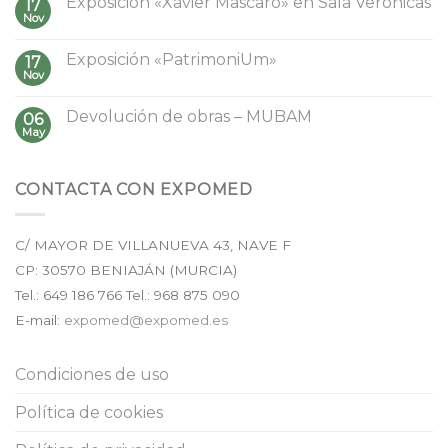
Exposición «Xavier Mascaró» en Sala Verónicas
17
Nov
Exposición «PatrimoniUm»
17
Nov
Devolución de obras – MUBAM
06
May
CONTACTA CON EXPOMED
C/ MAYOR DE VILLANUEVA 43, NAVE F
CP:
30570
BENIAJÁN (
MURCIA
)
Tel.:
649 186 766
Tel.: 968 875 090
E-mail:
expomed@expomed.es
Condiciones de uso
Política de cookies