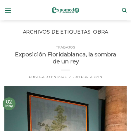
Skip
to
content
ARCHIVOS DE ETIQUETAS:
OBRA
TRABAJOS
Exposición Floridablanca, la sombra
de un rey
PUBLICADO EN
MAYO 2, 2019
POR
ADMIN
02
May