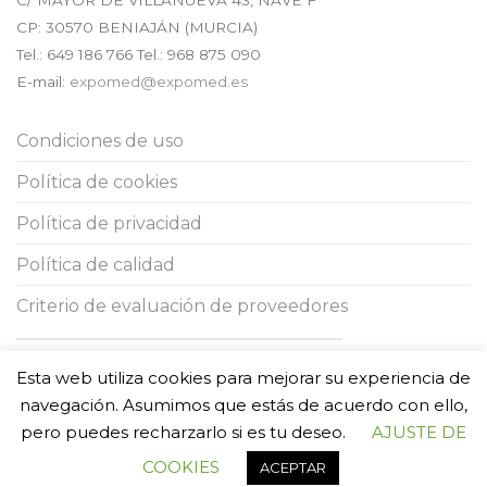
C/ MAYOR DE VILLANUEVA 43, NAVE F
CP:
30570
BENIAJÁN (
MURCIA
)
Tel.:
649 186 766
Tel.: 968 875 090
E-mail:
expomed@expomed.es
Condiciones de uso
Política de cookies
Política de privacidad
Política de calidad
Criterio de evaluación de proveedores
ESTA EMPRESA HA RECIBIDO UNA SUBVENCIÓN DE LA
COMUNIDAD
Esta web utiliza cookies para mejorar su experiencia de
AUTÓNOMA DE LA REGIÓN DE MURCIA
MEDIANTE LA FINANCIACIÓN
DEL
GOBIERNO DE ESPAÑA
, PARA EL APOYO A LA SOLVENCIA
navegación. Asumimos que estás de acuerdo con ello,
EMPRESARIAL EN RESPUESTA A LA PANDEMIA DE LA COVID-19
pero puedes recharzarlo si es tu deseo.
AJUSTE DE
COOKIES
ACEPTAR
Copyright 2026 ©
EXPOMED S.L.