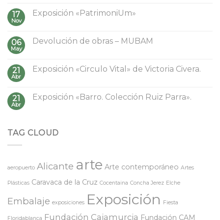
Exposición «PatrimoniUm»
17
Nov
Devolución de obras – MUBAM
06
May
Exposición «Circulo Vital» de Victoria Civera.
21
Abr
Exposición «Barro. Colección Ruiz Parra».
21
Abr
TAG CLOUD
arte
Alicante
Arte contemporáneo
aeropuerto
Artes
Caravaca de la Cruz
Plásticas
Cocentaina
Concha Jerez
Elche
Exposición
Embalaje
exposiciones
Fiesta
Fundación Cajamurcia
Fundación CAM
Floridablanca