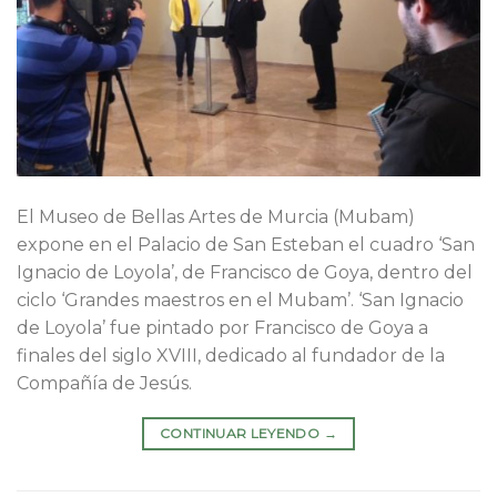
El Museo de Bellas Artes de Murcia (Mubam)
expone en el Palacio de San Esteban el cuadro ‘San
Ignacio de Loyola’, de Francisco de Goya, dentro del
ciclo ‘Grandes maestros en el Mubam’. ‘San Ignacio
de Loyola’ fue pintado por Francisco de Goya a
finales del siglo XVIII, dedicado al fundador de la
Compañía de Jesús.
CONTINUAR LEYENDO
→