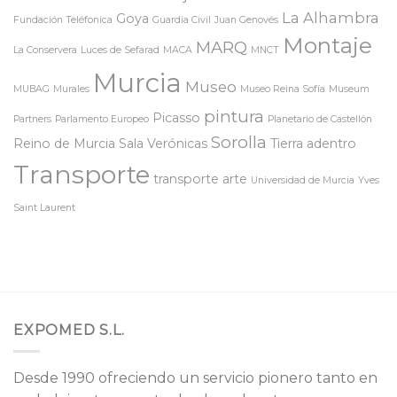
La Alhambra
Goya
Fundación Teléfonica
Guardia Civil
Juan Genovés
Montaje
MARQ
La Conservera
Luces de Sefarad
MACA
MNCT
Murcia
Museo
MUBAG
Murales
Museo Reina Sofía
Museum
pintura
Picasso
Partners
Parlamento Europeo
Planetario de Castellón
Sorolla
Reino de Murcia
Sala Verónicas
Tierra adentro
Transporte
transporte arte
Universidad de Murcia
Yves
Saint Laurent
EXPOMED S.L.
Desde 1990 ofreciendo un servicio pionero tanto en