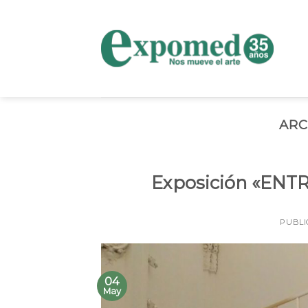
Skip
to
content
ARC
Exposición «ENT
PUBLI
04
May