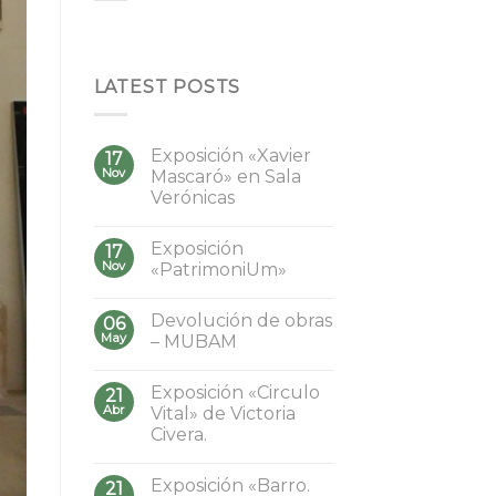
LATEST POSTS
Exposición «Xavier
17
Nov
Mascaró» en Sala
Verónicas
Exposición
17
Nov
«PatrimoniUm»
Devolución de obras
06
May
– MUBAM
Exposición «Circulo
21
Abr
Vital» de Victoria
Civera.
Exposición «Barro.
21