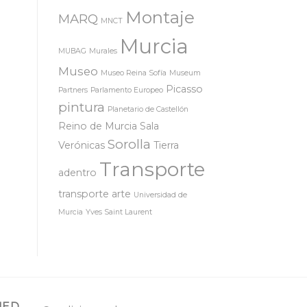
Montaje
MARQ
MNCT
Murcia
MUBAG
Murales
Museo
Museo Reina Sofía
Museum
Picasso
Partners
Parlamento Europeo
pintura
Planetario de Castellón
Reino de Murcia
Sala
Sorolla
Verónicas
Tierra
Transporte
adentro
transporte arte
Universidad de
Murcia
Yves Saint Laurent
MED