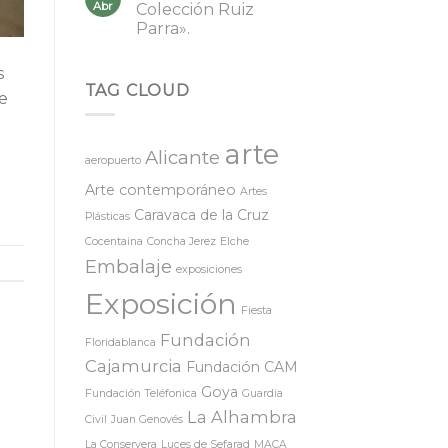
Abr
Colección Ruiz
Parra».
s
TAG CLOUD
 e
arte
Alicante
aeropuerto
Arte contemporáneo
Artes
Caravaca de la Cruz
Plásticas
Cocentaina
Concha Jerez
Elche
Embalaje
exposiciones
Exposición
Fiesta
Fundación
Floridablanca
Cajamurcia
Fundación CAM
Goya
Fundación Teléfonica
Guardia
La Alhambra
Civil
Juan Genovés
La Conservera
Luces de Sefarad
MACA