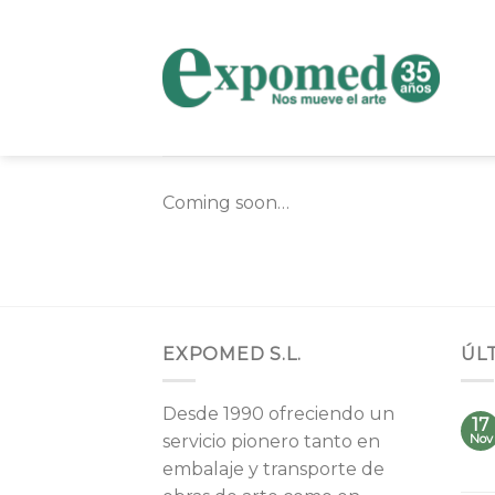
Skip
to
content
Coming soon…
EXPOMED S.L.
ÚL
Desde 1990 ofreciendo un
17
servicio pionero tanto en
Nov
embalaje y transporte de