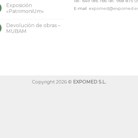
Tel.:
649 186 766
Tel.: 968 875 
Exposición
E-mail:
expomed@expomed.e
«PatrimoniUm»
Devolución de obras –
MUBAM
Copyright 2026 ©
EXPOMED S.L.