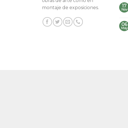
obras de arte como en
17
montaje de exposiciones.
Nov
06
May