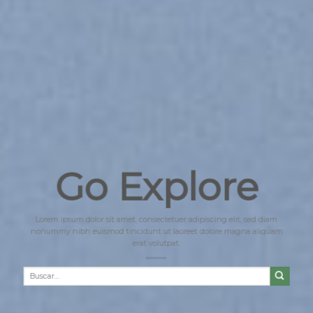
Go Explore
Lorem ipsum dolor sit amet, consectetuer adipiscing elit, sed diam
nonummy nibh euismod tincidunt ut laoreet dolore magna aliquam
erat volutpat.