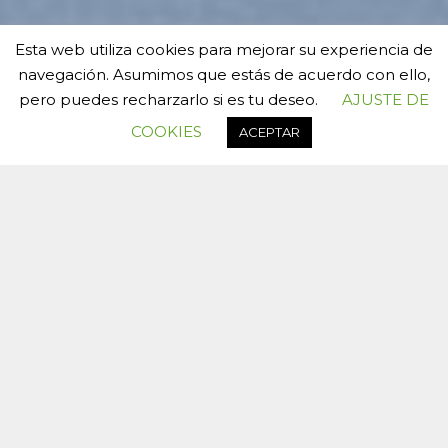
Esta web utiliza cookies para mejorar su experiencia de
navegación. Asumimos que estás de acuerdo con ello,
pero puedes recharzarlo si es tu deseo.
AJUSTE DE
COOKIES
ACEPTAR
Explore Things
Lorem ipsum dolor sit amet, consectetuer adipiscing
elit, sed diam nonummy nibh euismod tincidunt ut
laoreet dolore magna aliquam erat volutpat….
Book Events
Lorem ipsum dolor sit amet, consectetuer adipiscing
elit, sed diam nonummy nibh euismod tincidunt ut
laoreet dolore magna aliquam erat volutpat….